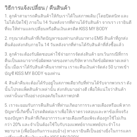
วิธีการแจ้งเปลี่ยน
/
คืนสินค้า
1.
ลูกค้าสามารถคืนสินค้าให้กับเราได้ในสภาพเดิม
(
โดยปิดสนิท
และ
ไม่ได้เปิดใช้
)
ภายใน
14
วันหลังจากที่ท่านได้รับสินค้า
จากเรา
เรายินดี
ที่จะให้ท่านแลกเปลี่ยนหรือคืนเงินเครดิต KISS MY BODY
2.
กรุณาส่งสินค้าที่เกิดปัญหาของท่านกลับมาทาง
EMS
สินค้าที่ถูกส่ง
คืนต้องส่งกลับภายใน
14
วันหลังจากที่ท่านได้รับสินค้าที่สั่งซื้อแล้ว
3.
ลูกค้าจะต้องรับผิดชอบค่าใช้จ่ายการจัดส่งสินค้า
ยกเว้นกรณีที่การ
คืนเป็นผลมาจากข้อผิดพลาดของทางบริษัท
หากเกิดข้อผิดพลาดเหล่า
นั้น
เมื่อเราได้รับสินค้าคืนจากท่าน
เราจะคืนเงินค่าจัดส่ง
50
บาทเข้า
บัญชี
KISS MY BODY
ของท่าน
4.
สินค้าคืนจะต้องได้รับอยู่ในสภาพเดียวกับที่ท่านได้รับจากพวกเรา
ดัง
นั้นโปรดแพ็คสินค้าเหล่านั้น
ส่งกลับมาอย่างดี
เพื่อให้แน่ใจว่าสินค้า
เหล่านั้นมาถึงอย่างปลอดภัยในสภาพปกติ
5.
เราจะยอมรับการคืนสินค้าที่ท่านเกิดอาการระคายเคืองหรือแพ้
หาก
ปัญหานี้เกิดขึ้นโปรดติดต่อเราเพื่อให้เราตรวจสอบและหาข้อเท็จจริง
ของปัญหา
สินค้าที่เกิดอาการระคายเคืองหรือแพ้จะต้องถูกใช้ไม่เกิน
กว่า
20%
และจำเป็นต้องใช้ใบรับรองแพทย์จากแพทย์ประจำโรง
พยาบาล
(
เพื่อป้องกันการแอบอ้าง
)
ทางเรายินดีเป็นอย่างยิ่งในการแลก