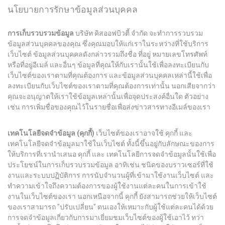
นโยบายการรักษาข้อมูลส่วนบุคคล
การเก็บรวบรวมข้อมูล
บริษัท
คิสออฟบิวตี้
จำกัด
จะทำการรวบรวม
ข้อมูลส่วนบุคคลของคุณ ซึ่งคุณมอบให้แก่เราในระหว่างที่ใช้บริการ
เว็บไซต์ ข้อมูลส่วนบุคคลดังกล่าวรวมถึงชื่อ ที่อยู่ หมายเลขโทรศัพท์
หรือที่อยู่อีเมล์ และอื่นๆ ข้อมูลที่คุณให้กับเรานั้นใช้เพื่อลงทะเบียนกับ
เว็บไซต์ของเราตามที่คุณต้องการ และข้อมูลส่วนบุคคลเหล่านี้ใช้เพื่อ
ลงทะเบียนกับเว็บไซต์ของเราตามที่คุณต้องการเท่านั้น นอกเสียจากว่า
คุณจะอนุญาตให้เราใช้ข้อมูลเหล่านั้นเพื่อจุดประสงค์อื่นใด ตัวอย่าง
เช่น การเพิ่มชื่อของคุณไว้ในรายชื่อเพื่อส่งข่าวสารทางอีเมล์ของเรา
เทคโนโลยีจดจำข้อมูล (คุกกี้)
เว็บไซต์ของเราอาจใช้ คุกกี้ และ
เทคโนโลยีจดจำข้อมูลมาใช้ในเว็บไซต์ ทั้งนี้ขึ้นอยู่กับลักษณะของการ
ให้บริการที่เรานำเสนอ คุกกี้ และ เทคโนโลยีการจดจำข้อมูลนั้นใช้เพื่อ
ประโยชน์ในการเก็บรวบรวมข้อมูล อาทิเช่น ชนิดของบราวเซอร์ที่ใช้
งานและระบบปฏิบัติการ การนับจำนวนผู้ที่เข้ามาใช้งานเว็บไซต์ และ
ทำความเข้าใจถึงความต้องการของผู้ใช้งานแต่ละคนในการเข้าใช้
งานในเว็บไซต์ของเรา นอกเหนือจากนี้ คุกกี้ ยังสามารถช่วยให้เว็บไซต์
ของเราสามารถ "ปรับเปลี่ยน" ตนเองให้เหมาะกับผู้ใช้แต่ละคนได้ด้วย
การจดจำข้อมูลเกี่ยวกับการมาเยี่ยมชมเว็บไซต์ของผู้ใช้เอาไว้ ทว่า