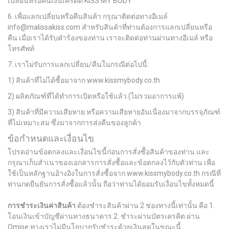
เปลี่ยนหรือคืนเงินเครดิต
KISS MY BODY
6.
เพื่อแลกเปลี่ยนหรือคืนสินค้า
กรุณาติดต่อทางอีเมล์
info@malissakiss.com
สำหรับสินค้าที่ท่านต้องการแลกเปลี่ยนหรือ
คืน
เมื่อเราได้รับคำร้องของท่าน
เราจะติดต่อท่านผ่านทางอีเมล์
หรือ
โทรศัพท์
7.
เราไม่รับการแลกเปลี่ยน
/
คืนในกรณีต่อไปนี้
:
1)
สินค้าที่ไม่ได้ซื้อมาจาก
www.kissmybody.co.th
2)
ผลิตภัณฑ์ที่ได้ทำการเปิดหรือใช้แล้ว
(
ไม่รวมอาการแพ้
)
3)
สินค้าที่มีความเสียหาย
หรือความเสียหายอันเนื่องมาจากบรรจุภัณฑ์
ที่ไม่เหมาะสม
ซึ่งมาจากการส่งคืนของลูกค้า
ข้อกำหนดและเงื่อนไข
โปรดอ่านข้อตกลงและเงื่อนไขนี้ก่อนการสั่งซื้อสินค้าของท่าน และ
กรุณาเก็บสำเนาของเอกสารการสั่งซื้อและข้อตกลงไว้กับตัวท่าน เพื่อ
ใช้เป็นหลักฐานอ้างอิงในการสั่งซื้อจาก www.kissmybody.co.th กรณีที่
ท่านกดยืนยันการสั่งซื้อแล้วนั้น ถือว่าท่านได้ยอมรับเงื่อนไขทั้งหมดนี้
การชำระเงินค่าสินค้า
ต้องชำระสินค้าผ่าน 2 ช่องทางนี้เท่านั้น คือ 1.
โอนเงินเข้าบัญชีผ่านทางธนาคาร 2. ชำระผ่านบัตรเครคิต ผ่าน
Omise ทางเราไม่มีนโยบายรับชำระด้วยเงินสดในขณะนี้