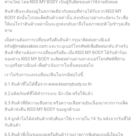
ท่านใหม่
โดย KISS MY BODY
เป็นผู้รับผิดชอบค่าใช้จ่ายทั้งหมด
สินค้าคืนจะต้องอยู่ในสภาพเดียวกับตอนที่ท่านได้รับจาก KISS MY
BODY
ดังนั้นโปรดแพ็คสินค้าเหล่านั้น
ส่งกลับมาอย่างระมัดระวัง
เพื่อ
ให้แน่ใจว่าสินค้าเหล่านั้นจะถูกส่งกลับมาถึงในสภาพปกติ
ไม่ชำรุดเสีย
หาย
เมื่อท่านต้องการเปลี่ยนหรือคืนสินค้า
กรุณาติดต่อทางอีเมล์
info@malissakiss.com
และระบุเบอร์โทรศัพท์เพื่อติดต่อกลับ
สำหรับ
สินค้าที่ท่านต้องการเปลี่ยนหรือคืน
เมื่อ KISS MY BODY
ได้รับคำร้อง
ของท่าน KISS MY BODY
จะติดต่อท่านผ่านทางเบอร์โทรศัพท์ที่ท่าน
ระบุหรือทางอีเมล์
เพื่อดำเนินการในขั้นตอนต่อไป
เราไม่รับการแลกเปลี่ยน
/
คืนในกรณีต่อไปนี้
:
6.1
สินค้าที่ไม่ได้ซื้อจาก
www.kissmybody.co.th
6.2
ผลิตภัณฑ์ที่ได้ทำการแกะ
ฉีก
เปิด
หรือใช้แล้ว
6.3
สินค้าที่มีความเสียหาย
หรือความเสียหายอันเนื่องมาจากการแพ็ค
สินค้าส่งคืน KISS MY BODY
ของลูกค้าเอง
6.4
ลูกค้าไม่ได้ส่งสินค้ากลับคืนมาให้เราภายใน
14
วัน
หลังจากวันที่ได้
รับสินค้า
6.5
สินค้าที่เป็นของแถมหรือสินค้าร่วมรายการพิเศษแบบมีเงื่อนไข