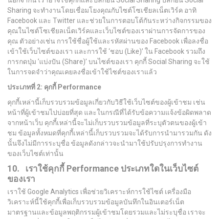
นอกจากนี้ เราอาจใช้คุกกี้และปลั๊กอิน Social Sharing ปลั๊กอิน Social
Sharing จะทำงานโดยเชื่อมโยงคุณกับไซต์โซเชียลเน็ตเวิร์ค อาทิ
Facebook และ Twitter และช่วยในการตอบโต้กันระหว่างกิจกรรมของ
คุณในไซต์โซเชียลเน็ตเวิร์คและเว็บไซต์ของเราผ่านการจัดการของ
คุณ ตัวอย่างเช่น การใช้ชื่อผู้ใช้และรหัสผ่านของ Facebook เพื่อลงชื่อ
เข้าใช้เว็บไซต์ของเรา และการใช้ ‘ชอบ (Like)’ ใน Facebook รวมถึง
การกดปุ่ม ‘แบ่งปัน (Share)’ บนไซต์ของเรา คุกกี้ Social Sharing จะใช้
ในการจดจำว่าคุณเคยลงชื่อเข้าใช้ไซต์ของเราแล้ว
ประเภทที่
2:
คุกกี้
Performance
คุกกี้เหล่านี้เก็บรวบรวมข้อมูลเกี่ยวกับวิธีใช้เว็บไซต์ของผู้เข้าชม เช่น
หน้าที่ผู้เข้าชมไปบ่อยที่สุด และในกรณีที่ได้รับข้อความแจ้งข้อผิดพลาด
จากหน้าเว็บ คุกกี้เหล่านี้จะไม่เก็บรวบรวมข้อมูลที่ระบุตัวตนของผู้เข้า
ชม ข้อมูลทั้งหมดที่คุกกี้เหล่านี้เก็บรวบรวมจะได้รับการนำมารวมกัน ดัง
นั้นจึงไม่มีการระบุชื่อ ข้อมูลดังกล่าวจะนำมาใช้ปรับปรุงการทำงาน
ของเว็บไซต์เท่านั้น
10. เราใช้คุกกี้
Performance
ประเภทใดในเว็บไซต์
ของเรา
เราใช้ Google Analytics เพื่อช่วยวิเคราะห์การใช้ไซต์ เครื่องมือ
วิเคราะห์นี้ใช้คุกกี้เพื่อเก็บรวบรวมข้อมูลบันทึกในอินเตอร์เน็ต
มาตรฐานและข้อมูลพฤติกรรมผู้เข้าชมโดยรวมและไม่ระบุชื่อ เราจะ