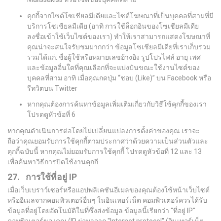
คุกกี้จากไซต์โซเชียลมีเดียและไซต์โฆษณาที่เป็นบุคคลที่สามที่มี
บริการโซเชียลมีเดีย (อาทิ การใช้ล็อกอินของโซเชียลมีเดีย
ลงชื่อเข้าใช้เว็บไซต์ของเรา) ทำให้เราสามารถแสดงโฆษณาที่
คุณน่าจะสนใจรับชมมากกว่า ข้อมูลโซเชียลมีเดียที่เราเก็บรวม
รวมได้แก่: ชื่อผู้ใช้หรือหมายเลขอ้างอิง รูปโปรไฟล์ อายุ เพศ
และข้อมูลอื่นใดที่คุณเลือกที่จะแบ่งปันขณะใช้งานไซต์ของ
บุคคลที่สาม อาทิ เมื่อคุณกดปุ่ม “ชอบ (Like)” บน Facebook หรือ
รีทวิตบน Twitter
หากคุณต้องการค้นหาข้อมูลเพิ่มเติมเกี่ยวกับวิธีใช้คุกกี้ของเรา
โปรดดูหัวข้อที่ 6
หากคุณดำเนินการต่อโดยไม่เปลี่ยนแปลงการตั้งค่าของคุณ เราจะ
ถือว่าคุณยอมรับการใช้คุกกี้ตามประกาศว่าด้วยความเป็นส่วนตัวและ
คุกกี้ฉบับนี้ หากคุณไม่ยอมรับการใช้คุกกี้ โปรดดูหัวข้อที่ 12 และ 13
เพื่อค้นหาวิธีการปิดใช้งานคุกกี
27. การใช้ที่อยู่ IP
เมื่อเว็บเบราว์เซอร์หรือแอปพลิเคชันอีเมลของคุณต้องใช้หน้าเว็บไซต์
หรืออีเมลจากคอมพิวเตอร์อื่นๆ ในอินเทอร์เน็ต คอมพิวเตอร์ควรได้รับ
ข้อมูลที่อยู่โดยอัตโนมัติในที่ซึ่งส่งข้อมูล ข้อมูลนี้เรียกว่า "ที่อยู่ IP"
คอมพิวเตอร์ของคุณ (IP ย่อมาจาก "Internet protocol" (อินเทอร์เน็ต