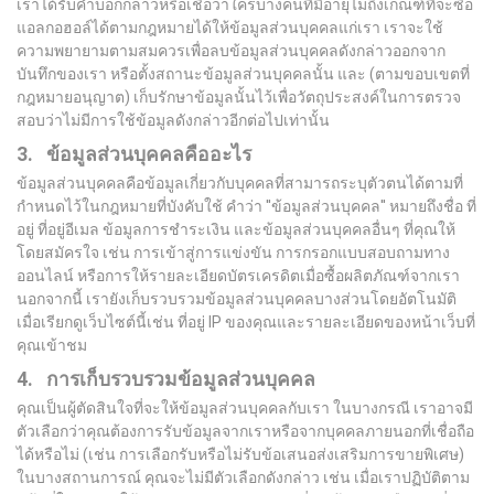
เราได้รับคำบอกกล่าวหรือเชื่อว่าใครบางคนที่มีอายุไม่ถึงเกณฑ์ที่จะซื้อ
แอลกอฮอล์ได้ตามกฎหมายได้ให้ข้อมูลส่วนบุคคลแก่เรา เราจะใช้
ความพยายามตามสมควรเพื่อลบข้อมูลส่วนบุคคลดังกล่าวออกจาก
บันทึกของเรา หรือตั้งสถานะข้อมูลส่วนบุคคลนั้น และ (ตามขอบเขตที่
กฎหมายอนุญาต) เก็บรักษาข้อมูลนั้นไว้เพื่อวัตถุประสงค์ในการตรวจ
สอบว่าไม่มีการใช้ข้อมูลดังกล่าวอีกต่อไปเท่านั้น
3. ข้อมูลส่วนบุคคลคืออะไร
ข้อมูลส่วนบุคคลคือข้อมูลเกี่ยวกับบุคคลที่สามารถระบุตัวตนได้ตามที่
กำหนดไว้ในกฎหมายที่บังคับใช้ คำว่า ''ข้อมูลส่วนบุคคล'' หมายถึงชื่อ ที่
อยู่ ที่อยู่อีเมล ข้อมูลการชำระเงิน และข้อมูลส่วนบุคคลอื่นๆ ที่คุณให้
โดยสมัครใจ เช่น การเข้าสู่การแข่งขัน การกรอกแบบสอบถามทาง
ออนไลน์ หรือการให้รายละเอียดบัตรเครดิตเมื่อซื้อผลิตภัณฑ์จากเรา
นอกจากนี้ เรายังเก็บรวบรวมข้อมูลส่วนบุคคลบางส่วนโดยอัตโนมัติ
เมื่อเรียกดูเว็บไซต์นี้เช่น ที่อยู่ IP ของคุณและรายละเอียดของหน้าเว็บที่
คุณเข้าชม
4. การเก็บรวบรวมข้อมูลส่วนบุคคล
คุณเป็นผู้ตัดสินใจที่จะให้ข้อมูลส่วนบุคคลกับเรา ในบางกรณี เราอาจมี
ตัวเลือกว่าคุณต้องการรับข้อมูลจากเราหรือจากบุคคลภายนอกที่เชื่อถือ
ได้หรือไม่ (เช่น การเลือกรับหรือไม่รับข้อเสนอส่งเสริมการขายพิเศษ)
ในบางสถานการณ์ คุณจะไม่มีตัวเลือกดังกล่าว เช่น เมื่อเราปฏิบัติตาม