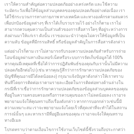
เราให้ความสำคัญต่อความปลอดภัยอย่างเคร่งครัด และใช้ความ
ระมัดระวังเพื่อให้ข้อมูลส่วนบุคคลของคุณปลอดภัยอย่างต่อเนื่อง เรา
ได้ใช้กระบวนการทางกายภาพ ทางเทคนิค และทางองค์กรตามสมควร
เพื่อปกป้องข้อมูลต่างๆ ที่เราได้เก็บรวบรวมไว้ อย่างไรก็ตาม เราไม่
สามารถควบคุมความเป็นส่วนตัวของการสื่อสารใดๆ ที่อยู่ระหว่างการ
ส่งผ่านมาให้แก่เรา ดังนั้น เราขอแนะนำว่าคุณไม่ควรให้ข้อมูลที่เป็น
ความลับ ข้อมูลที่มีกรรมสิทธิ์ หรือข้อมูลสำคัญในการสื่อสารดังกล่าว
แต่อย่างไรก็ตาม เราไม่สามารถรับรองความปลอดภัยสำหรับการถ่าย
โอนข้อมูลผ่านทางอินเทอร์เน็ตหรือระบบการจัดเก็บข้อมูลได้ 100%
หากคุณมีเหตุผลที่เชื่อได้ว่าการปฏิสัมพันธ์ของคุณกับเรานั้นไม่มีความ
ปลอดภัยอีกต่อไป (เช่น หากคุณรู้สึกว่าการรักษาความปลอดภัยของ
บัญชีที่คุณอาจมีได้ลดน้อยลง) กรุณาแจ้งปัญหาดังกล่าวให้เราทราบ
ทันทีโดยการติดต่อเราตามรายละเอียดในการติดต่อทางด้านล่างใน
กรณีที่เราเชื่อว่าการรักษาความปลอดภัยของข้อมูลส่วนบุคคลของคุณ
ที่อยู่ในความครอบครองหรือการควบคุมของเราไม่ลดน้อยลง เราอาจ
พยายามแจ้งให้คุณทราบถึงเรื่องดังกล่าว หากการบอกกล่าวเช่นนี้มี
ความเหมาะสม เราจะพยายามแจ้งโดยเร็วที่สุดเท่าที่จะทำได้ในสถาน
การณ์นั้นๆ และหากเรามีที่อยู่อีเมลของคุณ เราอาจแจ้งให้คุณทราบ
ทางอีเมล
โปรดทราบว่าตามเงื่อนไขการใช้งานเว็บไซต์นี้ซึ่งรวมถึงประกาศว่า