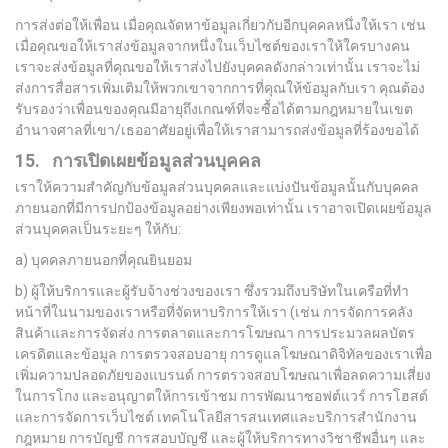
การส่งต่อให้เพื่อน เมื่อคุณจัดหาข้อมูลเกี่ยวกับอีกบุคคลหนึ่งให้เรา เช่น
เมื่อคุณขอให้เราส่งข้อมูลจากหนึ่งในเว็บไซต์ของเราให้ใครบางคน
เราจะส่งข้อมูลที่คุณขอให้เราส่งไปยังบุคคลดังกล่าวเท่านั้น เราจะไม่
ส่งการสื่อสารเพิ่มเติมให้พวกเขาจากการที่คุณให้ข้อมูลกับเรา คุณต้อง
รับรองว่าเพื่อนของคุณมีอายุถึงเกณฑ์ที่จะซื้อได้ตามกฎหมายในเขต
อำนาจศาลที่เขา/เธออาศัยอยู่เพื่อให้เราสามารถส่งข้อมูลที่ร้องขอได้
15. การเปิดเผยข้อมูลส่วนบุคคล
เราให้ความสำคัญกับข้อมูลส่วนบุคคลและแบ่งปันข้อมูลนั้นกับบุคคล
ภายนอกที่มีการปกป้องข้อมูลอย่างเพียงพอเท่านั้น เราอาจเปิดเผยข้อมูล
ส่วนบุคคลเป็นระยะๆ ให้กับ:
a) บุคคลภายนอกที่คุณยินยอม
b) ผู้ให้บริการและผู้รับจ้างช่วงของเรา ซึ่งรวมถึงบริษัทในเครือที่ทำ
หน้าที่ในนามของเราหรือที่จัดหาบริการให้เรา (เช่น การจัดการคลัง
สินค้าและการจัดส่ง การตลาดและการโฆษณา การประมวลผลบัตร
เครดิตและข้อมูล การตรวจสอบอายุ การดูแลโฆษณาดิจิทัลของเราเพื่อ
เพิ่มความปลอดภัยของแบรนด์ การตรวจสอบโฆษณาเพื่อลดความเสี่ยง
ในการโกง และอนุญาตให้การเข้าชม การพัฒนาซอฟต์แวร์ การโฮสต์
และการจัดการเว็บไซต์ เทคโนโลยีสารสนเทศและบริการสำนักงาน
กฎหมาย การบัญชี การสอบบัญชี และผู้ให้บริการทางวิชาชีพอื่นๆ และ