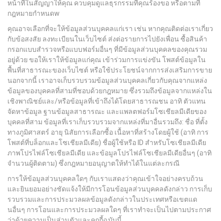
หน้าที่ในสัญญาให้คุณ ควบคุมดูแลธุรกรรมที่คุณร้องขอ หรือตามที่
กฎหมายกำหนดw
คุณอาจเลือกที่จะให้ข้อมูลส่วนบุคคลแก่เรา เช่น หากคุณติดต่อเราเกี่ยว
กับข้อสงสัย ลงทะเบียนในเว็บไซต์ ส่งต่อรายการไปยังเพื่อน ซื้อสินค้า
กรอกแบบสำรวจหรือแบบฟอร์มอื่นๆ ที่มีข้อมูลส่วนบุคคลของคุณรวม
อยู่ด้วย ขอให้เราให้ข้อมูลแก่คุณ เข้าร่วมการแข่งขัน โพสต์ข้อมูลใน
พื้นที่สาธารณะของเว็บไซต์ หรือใช้ประโยชน์จากการส่งเสริมการขาย
นอกจากนี้ เราอาจเก็บรวบรวมข้อมูลส่วนบุคคลเกี่ยวกับคุณจากแหล่ง
ข้อมูลของบุคคลที่สามที่ชอบด้วยกฎหมาย ซึ่งรวมถึงข้อมูลจากแหล่งใน
เชิงพาณิชย์และ/หรือข้อมูลที่เข้าถึงได้โดยสาธารณชน อาทิ ตัวแทน
จัดหาข้อมูล ฐานข้อมูลสาธารณะ และแพลตฟอร์มโซเชียลมีเดียของ
บุคคลที่สาม ข้อมูลที่เราเก็บรวบรวมจากแหล่งที่มาอื่นรวมถึง: ชื่อ ที่ตั้ง
ทางภูมิศาสตร์ อายุ นิสัยการเลือกซื้อ เนื้อหาที่สร้างโดยผู้ใช้ (อาทิ การ
โพสต์ที่บล็อกและโซเชียลมีเดีย) ชื่อผู้ใช้หรือ ID สำหรับโซเชียลมีเดีย
ภาพโปรไฟล์โซเชียลมีเดีย และข้อมูลโปรไฟล์โซเชียลมีเดียอื่นๆ (อาทิ
จำนวนผู้ติดตาม) ซึ่งกฎหมายอนุญาตให้ทำได้ในแต่ละกรณี
การให้ข้อมูลส่วนบุคคลใดๆ กับเราแสดงว่าคุณเข้าใจอย่างครบถ้วน
และยินยอมอย่างชัดแจ้งให้มีการโอนข้อมูลส่วนบุคคลดังกล่าว การเก็บ
รวบรวมและการประมวลผลข้อมูลดังกล่าวในประเทศหรือเขตแด
นอื่นๆ การโอนและการประมวลผลใดๆ ที่เราทำจะเป็นไปตามประกาศ
ว่าด้วยความเป็นส่วนตัวและคุกกี้ฉบับนี้