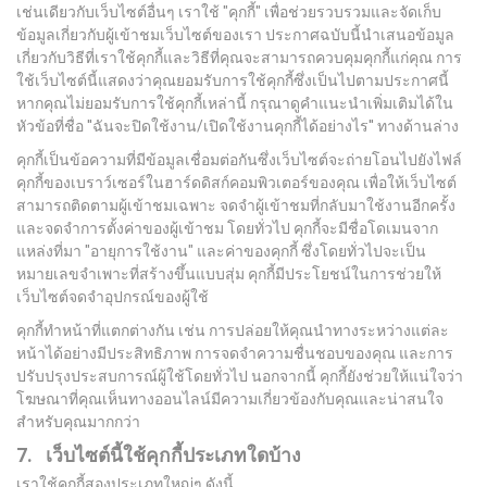
เช่นเดียวกับเว็บไซต์อื่นๆ เราใช้ "คุกกี้" เพื่อช่วยรวบรวมและจัดเก็บ
ข้อมูลเกี่ยวกับผู้เข้าชมเว็บไซต์ของเรา ประกาศฉบับนี้นำเสนอข้อมูล
เกี่ยวกับวิธีที่เราใช้คุกกี้และวิธีที่คุณจะสามารถควบคุมคุกกี้แก่คุณ การ
ใช้เว็บไซต์นี้แสดงว่าคุณยอมรับการใช้คุกกี้ซึ่งเป็นไปตามประกาศนี้
หากคุณไม่ยอมรับการใช้คุกกี้เหล่านี้ กรุณาดูคำแนะนำเพิ่มเติมได้ใน
หัวข้อที่ชื่อ ''ฉันจะปิดใช้งาน/เปิดใช้งานคุกกี้ได้อย่างไร'' ทางด้านล่าง
คุกกี้เป็นข้อความที่มีข้อมูลเชื่อมต่อกันซึ่งเว็บไซต์จะถ่ายโอนไปยังไฟล์
คุกกี้ของเบราว์เซอร์ในฮาร์ดดิสก์คอมพิวเตอร์ของคุณ เพื่อให้เว็บไซต์
สามารถติดตามผู้เข้าชมเฉพาะ จดจำผู้เข้าชมที่กลับมาใช้งานอีกครั้ง
และจดจำการตั้งค่าของผู้เข้าชม โดยทั่วไป คุกกี้จะมีชื่อโดเมนจาก
แหล่งที่มา "อายุการใช้งาน" และค่าของคุกกี้ ซึ่งโดยทั่วไปจะเป็น
หมายเลขจำเพาะที่สร้างขึ้นแบบสุ่ม คุกกี้มีประโยชน์ในการช่วยให้
เว็บไซต์จดจำอุปกรณ์ของผู้ใช้
คุกกี้ทำหน้าที่แตกต่างกัน เช่น การปล่อยให้คุณนำทางระหว่างแต่ละ
หน้าได้อย่างมีประสิทธิภาพ การจดจำความชื่นชอบของคุณ และการ
ปรับปรุงประสบการณ์ผู้ใช้โดยทั่วไป นอกจากนี้ คุกกี้ยังช่วยให้แน่ใจว่า
โฆษณาที่คุณเห็นทางออนไลน์มีความเกี่ยวข้องกับคุณและน่าสนใจ
สำหรับคุณมากกว่า
7. เว็บไซต์นี้ใช้คุกกี้ประเภทใดบ้าง
เราใช้คุกกี้สองประเภทใหญ่ๆ ดังนี้