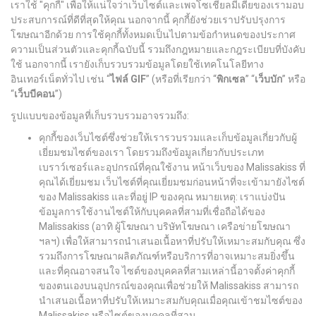
เราใช้ "คุกกี้" เพื่อให้แน่ใจว่าเว็บไซต์และเพจโซเชียลมีเดียของเรามอบ
ประสบการณ์ที่ดีที่สุดให้คุณ นอกจากนี้ คุกกี้ยังช่วยเราปรับปรุงการ
โฆษณาอีกด้วย การใช้คุกกี้ทั้งหมดเป็นไปตามข้อกำหนดของประกาศ
ความเป็นส่วนตัวและคุกกี้ฉบับนี้ รวมถึงกฎหมายและกฎระเบียบที่บังคับ
ใช้ นอกจากนี้ เรายังเก็บรวบรวมข้อมูลโดยใช้เทคโนโลยีทาง
อินเทอร์เน็ตทั่วไป เช่น “
ไฟล์
GIF
” (หรือที่เรียกว่า “
พิกเซล
” “
เว็บบัก
” หรือ
“
เว็บบีคอน
”)
รูปแบบของข้อมูลที่เก็บรวบรวมอาจรวมถึง:
คุกกี้ของเว็บไซต์ซึ่งช่วยให้เรารวบรวมและเก็บข้อมูลเกี่ยวกับผู้
เยี่ยมชมไซต์ของเรา โดยรวมถึงข้อมูลเกี่ยวกับประเภท
เบราว์เซอร์และอุปกรณ์ที่คุณใช้งาน หน้าเว็บของ Malissakiss ที่
คุณได้เยี่ยมชม เว็บไซต์ที่คุณเยี่ยมชมก่อนหน้าที่จะเข้ามายังไซต์
ของ Malissakiss และที่อยู่ IP ของคุณ หมายเหตุ: เราแบ่งปัน
ข้อมูลการใช้งานไซต์ให้กับบุคคลที่สามที่เชื่อถือได้ของ
Malissakiss (อาทิ ผู้โฆษณา บริษัทโฆษณา เครือข่ายโฆษณา
ฯลฯ) เพื่อให้สามารถนำเสนอเนื้อหาที่ปรับให้เหมาะสมกับคุณ ซึ่ง
รวมถึงการโฆษณาผลิตภัณฑ์หรือบริการที่อาจเหมาะสมยิ่งขึ้น
และที่คุณอาจสนใจ ไซต์ของบุคคลที่สามเหล่านี้อาจตั้งค่าคุกกี้
ของตนเองบนอุปกรณ์ของคุณเพื่อช่วยให้ Malissakiss สามารถ
นำเสนอเนื้อหาที่ปรับให้เหมาะสมกับคุณเมื่อคุณเข้าชมไซต์ของ
Malissakiss หรือไซต์ของบุคคลที่สาม