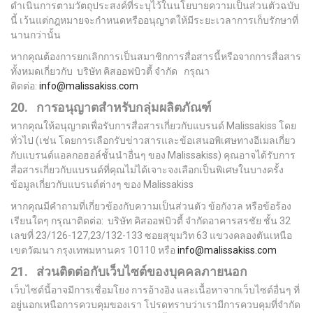
ดำเนินการตามวัตถุประสงค์ที่ระบุไว้ในนโยบายความเป็นส่วนตัวฉบับ
นี้ เว้นแต่กฎหมายจะกำหนดหรืออนุญาตให้มีระยะเวลาการเก็บรักษาที่
นานกว่านั้น
หากคุณต้องการยกเลิกการเป็นสมาชิกการสื่อสารนี้หรือจากการสื่อสาร
ทั้งหมดเกี่ยวกับ บริษัท คิสออฟบิวตี้ จำกัด กรุณา
ติดต่อ:
info@malissakiss.com
20. การอนุญาตสำหรับกลุ่มผลิตภัณฑ์
หากคุณให้อนุญาตเพื่อรับการสื่อสารเกี่ยวกับแบรนด์ Malissakiss โดย
ทั่วไป (เช่น โดยการเลือกรับข่าวสารและข้อเสนอพิเศษทางอีเมลเกี่ยว
กับแบรนด์แอลกอฮอล์ชั้นนำอื่นๆ ของ Malissakiss) คุณอาจได้รับการ
สื่อสารเกี่ยวกับแบรนด์ที่คุณไม่ได้เจาะจงเลือกเป็นพิเศษในบางครั้ง
ข้อมูลเกี่ยวกับแบรนด์ต่างๆ ของ Malissakiss
หากคุณมีคำถามที่เกี่ยวข้องกับความเป็นส่วนตัว ข้อกังวล หรือข้อร้อง
เรียนใดๆ กรุณาติดต่อ: บริษัท คิสออฟบิวตี้ จำกัดอาคารสรชัย ชั้น 32
เลขที่ 23/126-127,23/132-133 ซอยสุขุมวิท 63 แขวงคลองตันเหนือ
เขตวัฒนา กรุงเทพมหานคร 10110 หรือ
info@malissakiss.com
21. ส่วนติดต่อกับเว็บไซต์ของบุคคลภายนอก
เว็บไซต์นี้อาจมีการเชื่อมโยง การอ้างอิง และเนื้อหาจากเว็บไซต์อื่นๆ ที่
อยู่นอกเหนือการควบคุมของเรา โปรดทราบว่าเรามีการควบคุมที่จำกัด