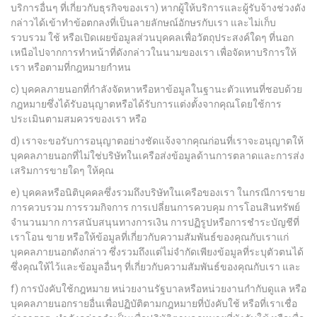
บริการอื่นๆ ที่เกี่ยวกับธุรกิจของเรา) หากผู้ให้บริการและผู้รับจ้างช่วงดัง
กล่าวได้เข้าทำข้อตกลงที่เป็นลายลักษณ์อักษรกับเรา และไม่เก็บ
รวบรวม ใช้ หรือเปิดเผยข้อมูลส่วนบุคคลเพื่อวัตถุประสงค์ใดๆ ที่นอก
เหนือไปจากการทำหน้าที่ดังกล่าวในนามของเรา เพื่อจัดหาบริการให้
เรา หรือตามที่กฎหมายกำหน
c) บุคคลภายนอกที่กำลังจัดหาหรือหาข้อมูลในฐานะตัวแทนที่ชอบด้วย
กฎหมายซึ่งได้รับอนุญาตหรือได้รับการแต่งตั้งจากคุณโดยใช้การ
ประเมินตามสมควรของเรา หรือ
d) เราจะขอรับการอนุญาตอย่างชัดแจ้งจากคุณก่อนที่เราจะอนุญาตให้
บุคคลภายนอกที่ไม่ใช่บริษัทในเครือส่งข้อมูลด้านการตลาดและการส่ง
เสริมการขายใดๆ ให้คุณ
e) บุคคลหรือนิติบุคคลซึ่งรวมถึงบริษัทในเครือของเรา ในกรณีการขาย
การควบรวม การรวมกิจการ การเปลี่ยนการควบคุม การโอนสินทรัพย์
จำนวนมาก การสนับสนุนทางการเงิน การปฏิรูปหรือการชำระบัญชีที่
เราโอน ขาย หรือให้ข้อมูลที่เกี่ยวกับความสัมพันธ์ของคุณกับเราแก่
บุคคลภายนอกดังกล่าว ซึ่งรวมถึงแต่ไม่จำกัดเพียงข้อมูลที่ระบุตัวตนได้
ซึ่งคุณให้ไว้และข้อมูลอื่นๆ ที่เกี่ยวกับความสัมพันธ์ของคุณกับเรา และ
f) การบังคับใช้กฎหมาย หน่วยงานรัฐบาลหรือหน่วยงานกำกับดูแล หรือ
บุคคลภายนอกรายอื่นเพื่อปฏิบัติตามกฎหมายที่บังคับใช้ หรือที่เราเชื่อ