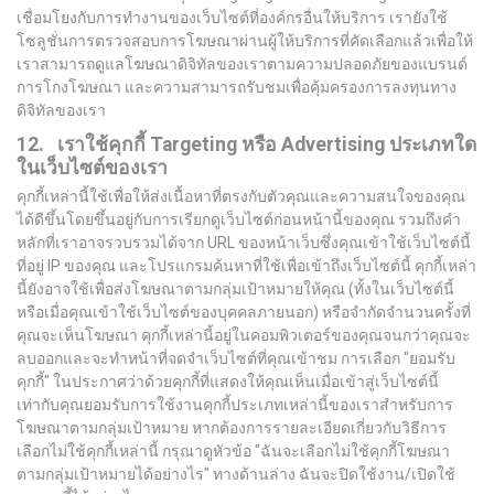
เชื่อมโยงกับการทำงานของเว็บไซต์ที่องค์กรอื่นให้บริการ เรายังใช้
โซลูชั่นการตรวจสอบการโฆษณาผ่านผู้ให้บริการที่คัดเลือกแล้วเพื่อให้
เราสามารถดูแลโฆษณาดิจิทัลของเราตามความปลอดภัยของแบรนด์
การโกงโฆษณา และความสามารถรับชมเพื่อคุ้มครองการลงทุนทาง
ดิจิทัลของเรา
12. เราใช้คุกกี้
Targeting
หรือ
Advertising
ประเภทใด
ในเว็บไซต์ของเรา
คุกกี้เหล่านี้ใช้เพื่อให้ส่งเนื้อหาที่ตรงกับตัวคุณและความสนใจของคุณ
ได้ดีขึ้นโดยขึ้นอยู่กับการเรียกดูเว็บไซต์ก่อนหน้านี้ของคุณ รวมถึงคำ
หลักที่เราอาจรวบรวมได้จาก URL ของหน้าเว็บซึ่งคุณเข้าใช้เว็บไซต์นี้
ที่อยู่ IP ของคุณ และโปรแกรมค้นหาที่ใช้เพื่อเข้าถึงเว็บไซต์นี้ คุกกี้เหล่า
นี้ยังอาจใช้เพื่อส่งโฆษณาตามกลุ่มเป้าหมายให้คุณ (ทั้งในเว็บไซต์นี้
หรือเมื่อคุณเข้าใช้เว็บไซต์ของบุคคลภายนอก) หรือจำกัดจำนวนครั้งที่
คุณจะเห็นโฆษณา คุกกี้เหล่านี้อยู่ในคอมพิวเตอร์ของคุณจนกว่าคุณจะ
ลบออกและจะทำหน้าที่จดจำเว็บไซต์ที่คุณเข้าชม การเลือก "ยอมรับ
คุกกี้" ในประกาศว่าด้วยคุกกี้ที่แสดงให้คุณเห็นเมื่อเข้าสู่เว็บไซต์นี้
เท่ากับคุณยอมรับการใช้งานคุกกี้ประเภทเหล่านี้ของเราสำหรับการ
โฆษณาตามกลุ่มเป้าหมาย หากต้องการรายละเอียดเกี่ยวกับวิธีการ
เลือกไม่ใช้คุกกี้เหล่านี้ กรุณาดูหัวข้อ "ฉันจะเลือกไม่ใช้คุกกี้โฆษณา
ตามกลุ่มเป้าหมายได้อย่างไร" ทางด้านล่าง ฉันจะปิดใช้งาน/เปิดใช้