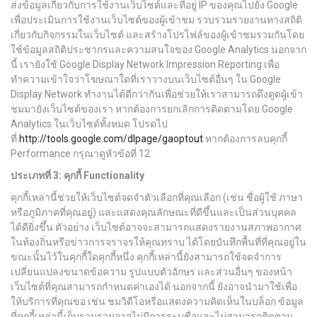
ส่งข้อมูลเกี่ยวกับการใช้งานเว็บไซต์และที่อยู่ IP ของคุณไปยัง Google
เพื่อประเมินการใช้งานเว็บไซต์ของผู้เข้าชม รวบรวมรายงานทางสถิติ
เกี่ยวกับกิจกรรมในเว็บไซต์ และสร้างโปรไฟล์ของผู้เข้าชมรวมกันโดย
ใช้ข้อมูลสถิติประชากรและความสนใจของ Google Analytics นอกจาก
นี้ เรายังใช้ Google Display Network Impression Reporting เพื่อ
ทำความเข้าใจว่าโฆษณาใดที่เราวางบนเว็บไซต์อื่นๆ ใน Google
Display Network ทำงานได้ดีกว่ากันเพื่อช่วยให้เราสามารถดึงดูดผู้เข้า
ชมมายังเว็บไซต์ของเรา หากต้องการยกเลิกการติดตามโดย Google
Analytics ในเว็บไซต์ทั้งหมด โปรดไป
ที่
http://tools.google.com/dlpage/gaoptout
หากต้องการลบคุกกี้
Performance กรุณาดูหัวข้อที่ 12
ประเภทที่
3:
คุกกี้
Functionality
คุกกี้เหล่านี้ช่วยให้เว็บไซต์จดจำตัวเลือกที่คุณเลือก (เช่น ชื่อผู้ใช้ ภาษา
หรือภูมิภาคที่คุณอยู่) และแสดงคุณลักษณะที่ดีขึ้นและเป็นส่วนบุคคล
ได้ดียิ่งขึ้น ตัวอย่าง เว็บไซต์อาจจะสามารถแสดงรายงานสภาพอากาศ
ในท้องถิ่นหรือข่าวการจราจรให้คุณทราบ ได้โดยบันทึกพื้นที่ที่คุณอยู่ใน
ขณะนั้นไว้ในคุกกี้ใดคุกกี้หนึ่ง คุกกี้เหล่านี้ยังสามารถใช้จดจำการ
เปลี่ยนแปลงขนาดข้อความ รูปแบบตัวอักษร และส่วนอื่นๆ ของหน้า
เว็บไซต์ที่คุณสามารถกำหนดค่าเองได้ นอกจากนี้ ยังอาจนำมาใช้เพื่อ
ให้บริการที่คุณขอ เช่น ชมวิดีโอหรือแสดงความคิดเห็นในบล็อก ข้อมูล
ที่คุกกี้เหล่านี้เก็บรวบรวมอาจไม่มีการระบุชื่อและไม่สามารถติดตาม