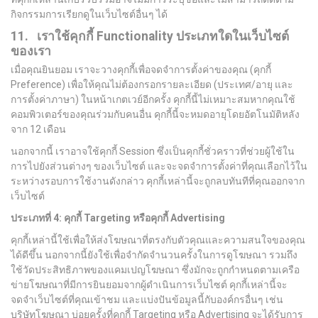
กิจกรรมการเรียกดูในเว็บไซต์อื่นๆ ได้
11. เราใช้คุกกี้
Functionality
ประเภทใดในเว็บไซต์
ของเรา
เมื่อคุณยินยอม เราจะวางคุกกี้เพื่อจดจำการตั้งค่าของคุณ (คุกกี้
Preference) เพื่อให้คุณไม่ต้องกรอกรายละเอียด (ประเทศ/อายุ และ
การตั้งค่าภาษา) ในหน้าเกตเวย์อีกครั้ง คุกกี้นี้ไม่เหมาะสมหากคุณใช้
คอมพิวเตอร์ของคุณร่วมกับคนอื่น คุกกี้นี้จะหมดอายุโดยอัตโนมัติหลัง
จาก 12 เดือน
นอกจากนี้ เราอาจใช้คุกกี้ Session ซึ่งเป็นคุกกี้ชั่วคราวที่ช่วยผู้ใช้ใน
การไปยังส่วนต่างๆ ของเว็บไซต์ และจะจดจำการตั้งค่าที่คุณเลือกไว้ใน
ระหว่างรอบการใช้งานดังกล่าว คุกกี้เหล่านี้จะถูกลบทันทีที่คุณออกจาก
เว็บไซต์
ประเภทที่
4:
คุกกี้
Targeting
หรือคุกกี้
Advertising
คุกกี้เหล่านี้ใช้เพื่อให้ส่งโฆษณาที่ตรงกับตัวคุณและความสนใจของคุณ
ได้ดีขึ้น นอกจากนี้ยังใช้เพื่อจำกัดจำนวนครั้งในการดูโฆษณา รวมถึง
ใช้วัดประสิทธิภาพของแคมเปญโฆษณา ซึ่งมักจะถูกกำหนดตามเครือ
ข่ายโฆษณาที่มีการยินยอมจากผู้ดำเนินการเว็บไซต์ คุกกี้เหล่านี้จะ
จดจำเว็บไซต์ที่คุณเข้าชม และแบ่งปันข้อมูลนี้กับองค์กรอื่นๆ เช่น
บริษัทโฆษณา บ่อยครั้งที่คุกกี้ Targeting หรือ Advertising จะได้รับการ